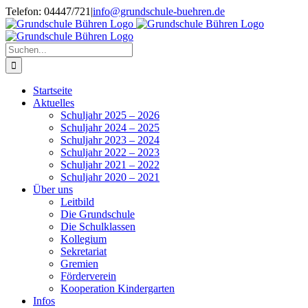
Zum
Telefon: 04447/721
|
info@grundschule-buehren.de
Inhalt
springen
Suche
nach:
Startseite
Aktuelles
Schuljahr 2025 – 2026
Schuljahr 2024 – 2025
Schuljahr 2023 – 2024
Schuljahr 2022 – 2023
Schuljahr 2021 – 2022
Schuljahr 2020 – 2021
Über uns
Leitbild
Die Grundschule
Die Schulklassen
Kollegium
Sekretariat
Gremien
Förderverein
Kooperation Kindergarten
Infos