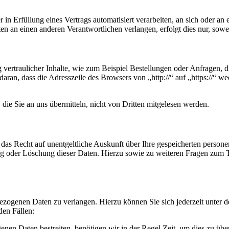
 in Erfüllung eines Vertrags automatisiert verarbeiten, an sich oder a
n an einen anderen Verantwortlichen verlangen, erfolgt dies nur, sowei
vertraulicher Inhalte, wie zum Beispiel Bestellungen oder Anfragen, di
ran, dass die Adresszeile des Browsers von „http://“ auf „https://“ w
die Sie an uns übermitteln, nicht von Dritten mitgelesen werden.
 das Recht auf unentgeltliche Auskunft über Ihre gespeicherten pers
ung oder Löschung dieser Daten. Hierzu sowie zu weiteren Fragen zu
bezogenen Daten zu verlangen. Hierzu können Sie sich jederzeit unter
den Fällen:
enen Daten bestreiten, benötigen wir in der Regel Zeit, um dies zu üb