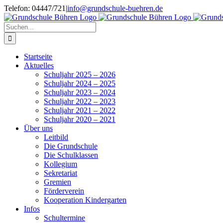
Zum
Telefon: 04447/721
|
info@grundschule-buehren.de
Inhalt
springen
Suche
nach:
Startseite
Aktuelles
Schuljahr 2025 – 2026
Schuljahr 2024 – 2025
Schuljahr 2023 – 2024
Schuljahr 2022 – 2023
Schuljahr 2021 – 2022
Schuljahr 2020 – 2021
Über uns
Leitbild
Die Grundschule
Die Schulklassen
Kollegium
Sekretariat
Gremien
Förderverein
Kooperation Kindergarten
Infos
Schultermine