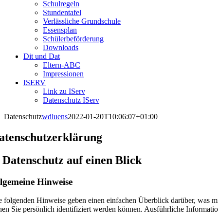
Schulregeln
Stundentafel
Verlässliche Grundschule
Essensplan
Schülerbeförderung
Downloads
Dit und Dat
Eltern-ABC
Impressionen
ISERV
Link zu IServ
Datenschutz IServ
Datenschutz
wdluens
2022-01-20T10:06:07+01:00
atenschutz­erklärung
. Datenschutz auf einen Blick
lgemeine Hinweise
e folgenden Hinweise geben einen einfachen Überblick darüber, was mi
nen Sie persönlich identifiziert werden können. Ausführliche Informa