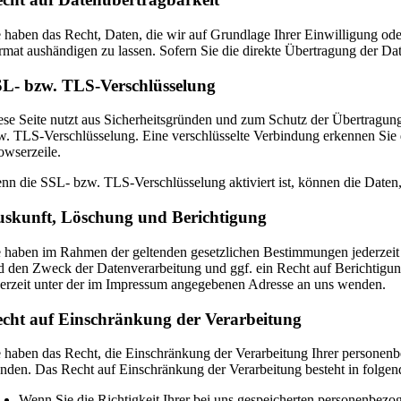
e haben das Recht, Daten, die wir auf Grundlage Ihrer Einwilligung oder
rmat aushändigen zu lassen. Sofern Sie die direkte Übertragung der Date
L- bzw. TLS-Verschlüsselung
ese Seite nutzt aus Sicherheitsgründen und zum Schutz der Übertragung 
w. TLS-Verschlüsselung. Eine verschlüsselte Verbindung erkennen Sie da
owserzeile.
nn die SSL- bzw. TLS-Verschlüsselung aktiviert ist, können die Daten, 
skunft, Löschung und Berichtigung
e haben im Rahmen der geltenden gesetzlichen Bestimmungen jederzeit
d den Zweck der Datenverarbeitung und ggf. ein Recht auf Berichtig
derzeit unter der im Impressum angegebenen Adresse an uns wenden.
cht auf Einschränkung der Verarbeitung
e haben das Recht, die Einschränkung der Verarbeitung Ihrer personen
nden. Das Recht auf Einschränkung der Verarbeitung besteht in folgen
Wenn Sie die Richtigkeit Ihrer bei uns gespeicherten personenbezog