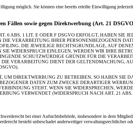
lligung möglich. Sie können eine bereits erteilte Einwilligung jederze
ren Fällen sowie gegen Direktwerbung (Art. 21 DSGVO
 ABS. 1 LIT. E ODER F DSGVO ERFOLGT, HABEN SIE JE
N DIE VERARBEITUNG IHRER PERSONENBEZOGENEN DATE
OFILING. DIE JEWEILIGE RECHTSGRUNDLAGE, AUF DENE
 SIE WIDERSPRUCH EINLEGEN, WERDEN WIR IHRE BET
ZWINGENDE SCHUTZWÜRDIGE GRÜNDE FÜR DIE VERARBEI
ER DIE VERARBEITUNG DIENT DER GELTENDMACHUNG, 
DSGVO).
 UM DIREKTWERBUNG ZU BETREIBEN, SO HABEN SIE DA
BEZOGENER DATEN ZUM ZWECKE DERARTIGER WERBUNG 
N VERBINDUNG STEHT. WENN SIE WIDERSPRECHEN, WER
RBUNG VERWENDET (WIDERSPRUCH NACH ART. 21 ABS. 
werderecht bei einer Aufsichtsbehörde, insbesondere in dem Mitgliedst
rderecht besteht unbeschadet anderweitiger verwaltungsrechtlicher ode