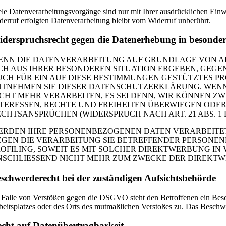
ele Datenverarbeitungsvorgänge sind nur mit Ihrer ausdrücklichen Einwi
derruf erfolgten Datenverarbeitung bleibt vom Widerruf unberührt.
derspruchsrecht gegen die Datenerhebung in besonde
NN DIE DATENVERARBEITUNG AUF GRUNDLAGE VON ART. 6
ICH AUS IHRER BESONDEREN SITUATION ERGEBEN, GEGE
UCH FÜR EIN AUF DIESE BESTIMMUNGEN GESTÜTZTES PR
NTNEHMEN SIE DIESER DATENSCHUTZERKLÄRUNG. WENN
ICHT MEHR VERARBEITEN, ES SEI DENN, WIR KÖNNEN 
NTERESSEN, RECHTE UND FREIHEITEN ÜBERWIEGEN OD
ECHTSANSPRÜCHEN (WIDERSPRUCH NACH ART. 21 ABS. 1 
ERDEN IHRE PERSONENBEZOGENEN DATEN VERARBEITET,
EGEN DIE VERARBEITUNG SIE BETREFFENDER PERSONEN
ROFILING, SOWEIT ES MIT SOLCHER DIREKTWERBUNG I
NSCHLIESSEND NICHT MEHR ZUM ZWECKE DER DIREKTWE
schwerde­recht bei der zuständigen Aufsichts­behörde
 Falle von Verstößen gegen die DSGVO steht den Betroffenen ein Besch
beitsplatzes oder des Orts des mutmaßlichen Verstoßes zu. Das Beschwe
cht auf Daten­übertrag­barkeit