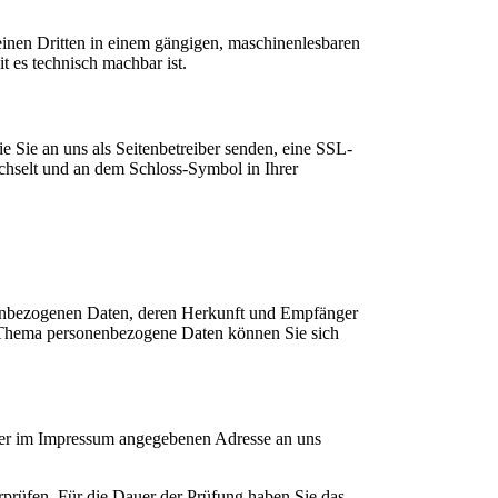
n einen Dritten in einem gängigen, maschinenlesbaren
t es technisch machbar ist.
e Sie an uns als Seitenbetreiber senden, eine SSL-
echselt und an dem Schloss-Symbol in Ihrer
onenbezogenen Daten, deren Herkunft und Empfänger
m Thema personenbezogene Daten können Sie sich
 der im Impressum angegebenen Adresse an uns
erprüfen. Für die Dauer der Prüfung haben Sie das