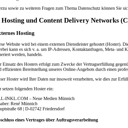
erzu sowie zu weiteren Fragen zum Thema Datenschutz können Sie sic
. Hosting und Content Delivery Networks (
ternes Hosting
ese Website wird bei einem externen Dienstleister gehostet (Hoster). D
erbei kann es sich v. a. um IP-Adressen, Kontaktanfragen, Meta- und 
neriert werden, handeln.
r Einsatz des Hosters erfolgt zum Zwecke der Vertragserfüllung gegenü
d effizienten Bereitstellung unseres Online-Angebots durch einen profe
ser Hoster wird Ihre Daten nur insoweit verarbeiten, wie dies zur Erfül
r setzen folgenden Hoster ein:
L-INKL.COM – Neue Medien Münnich
haber: René Münnich
uptstraße 68 | D-02742 Friedersdorf
schluss eines Vertrages über Auftragsverarbeitung