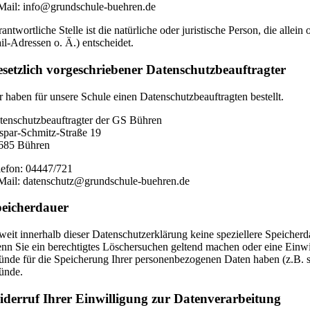
Mail: info@grundschule-buehren.de
rantwortliche Stelle ist die natürliche oder juristische Person, die a
il-Adressen o. Ä.) entscheidet.
setzlich vorgeschriebener Datenschutzbeauftragter
r haben für unsere Schule einen Datenschutzbeauftragten bestellt.
tenschutzbeauftragter der GS Bühren
spar-Schmitz-Straße 19
685 Bühren
lefon: 04447/721
Mail: datenschutz@grundschule-buehren.de
eicherdauer
weit innerhalb dieser Datenschutzerklärung keine speziellere Speicherd
nn Sie ein berechtigtes Löschersuchen geltend machen oder eine Einwil
ünde für die Speicherung Ihrer personenbezogenen Daten haben (z.B. ste
ünde.
derruf Ihrer Einwilligung zur Datenverarbeitung