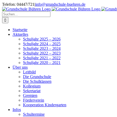
Zum
Telefon: 04447/721
|
info@grundschule-buehren.de
Inhalt
springen
Suche
nach:
Startseite
Aktuelles
Schuljahr 2025 – 2026
Schuljahr 2024 – 2025
Schuljahr 2023 – 2024
Schuljahr 2022 – 2023
Schuljahr 2021 – 2022
Schuljahr 2020 – 2021
Über uns
Leitbild
Die Grundschule
Die Schulklassen
Kollegium
Sekretariat
Gremien
Förderverein
Kooperation Kindergarten
Infos
Schultermine