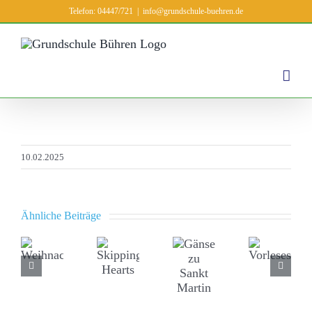
Zum
Telefon: 04447/721
|
info@grundschule-buehren.de
Inhalt
springen
10.02.2025
Ähnliche Beiträge