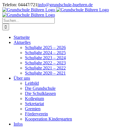
Zum
Telefon: 04447/721
|
info@grundschule-buehren.de
Inhalt
springen
Suche
nach:
Startseite
Aktuelles
Schuljahr 2025 – 2026
Schuljahr 2024 – 2025
Schuljahr 2023 – 2024
Schuljahr 2022 – 2023
Schuljahr 2021 – 2022
Schuljahr 2020 – 2021
Über uns
Leitbild
Die Grundschule
Die Schulklassen
Kollegium
Sekretariat
Gremien
Förderverein
Kooperation Kindergarten
Infos